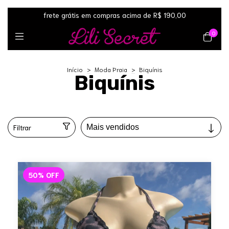
frete grátis em compras acima de R$ 190,00
0
Início
>
Moda Praia
>
Biquínis
Biquínis
Filtrar
50
%
OFF