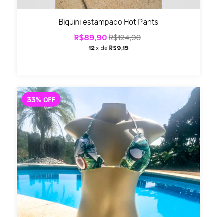
Biquini estampado Hot Pants
R$89,90
R$124,90
12
x de
R$9,15
33
%
OFF