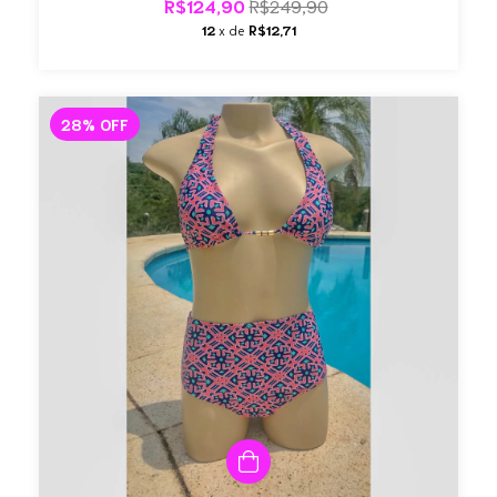
R$124,90
R$249,90
12
x de
R$12,71
28
%
OFF