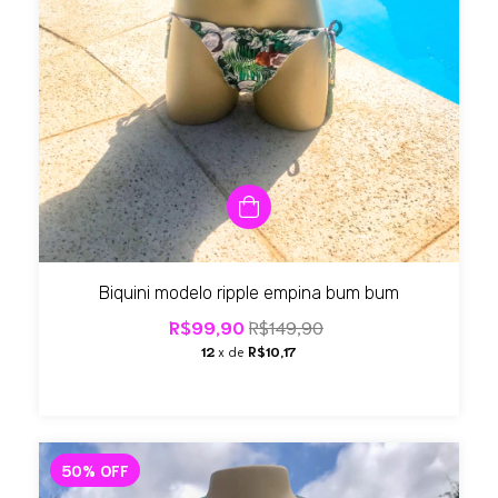
Biquini modelo ripple empina bum bum
R$99,90
R$149,90
12
x de
R$10,17
50
%
OFF