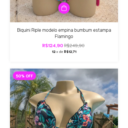
Biquini Riple modelo empina bumbum estampa
Flamingo
R$124,90
R$249,90
12
x de
R$12,71
50
%
OFF